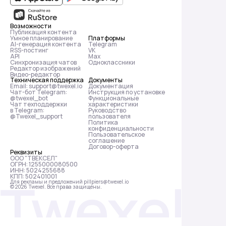
Возможности
Публикация контента
Умное планирование
Платформы
АІ-генерация контента
Telegram
RSS-постинг
VK
API
Max
Синхронизация чатов
Одноклассники
Редактор изображений
Видео-редактор
Техническая поддержка
Документы
Email: support@twexel.io
Документация
Чат-бот Telegram:
Инструкция по установке
@twexel_bot
Функциональные
Чат техподдержки
характеристики
в Telegram:
Руководство
@Twexel_support
пользователя
Политика
конфиденциальности
Пользовательское
соглашение
Договор-оферта
Реквизиты
ООО "ТВЕКСЕЛ"
ОГРН: 1255000080500
ИНН: 5024255688
КПП: 502401001
Для рекламы и предложений pillpiers@twexel.io
© 2026 Twexel. Все права защищены.