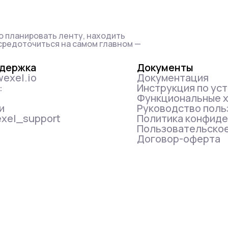
о планировать ленту, находить
средоточиться на самом главном —
ддержка
Документы
wexel.io
Документация
:
Инструкция по ус
Функциональные х
и
Руководство поль
exel_support
Политика конфид
Пользовательско
Договор-оферта