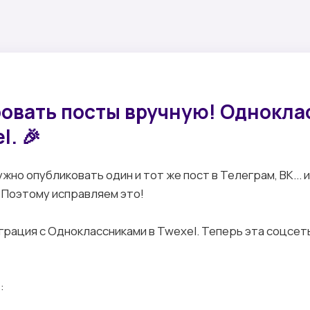
ровать посты вручную! Однокла
l. 🎉
ужно опубликовать один и тот же пост в Телеграм, ВК... 
 Поэтому исправляем это!
грация с Одноклассниками в Twexel. Теперь эта соцсет
: