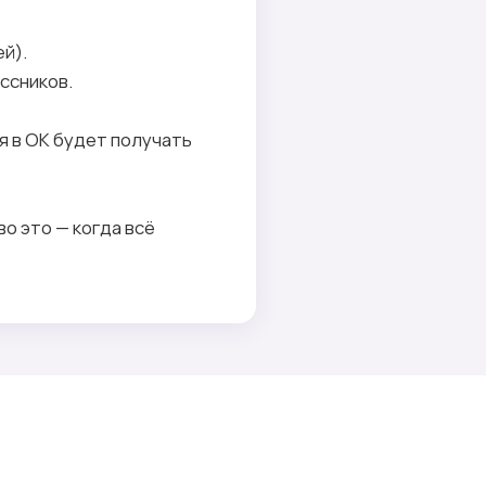
ей).
ассников.
я в ОК будет получать
во это — когда всё