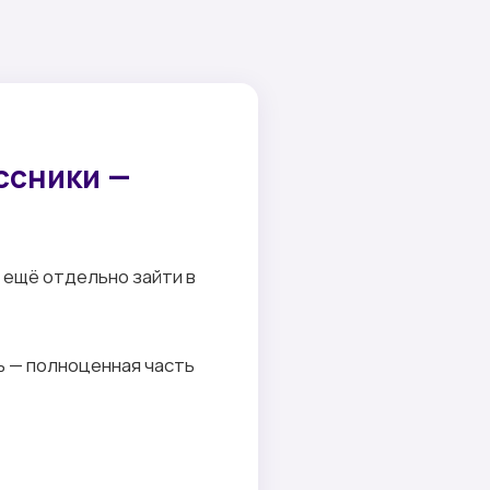
ссники —
и ещё отдельно зайти в
ь — полноценная часть