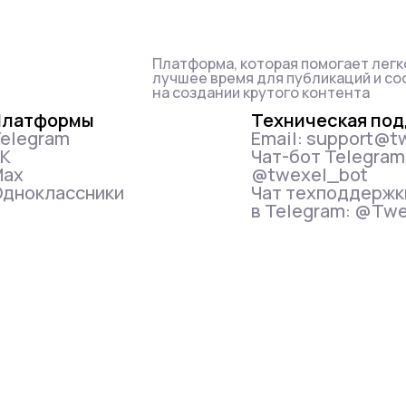
Платформа, которая помогает легк
лучшее время для публикаций и со
на создании крутого контента
Платформы
Техническая по
elegram
Email: support@t
VK
Чат-бот Telegram
Max
@twexel_bot
дноклассники
Чат техподдержк
в Telegram: @Tw