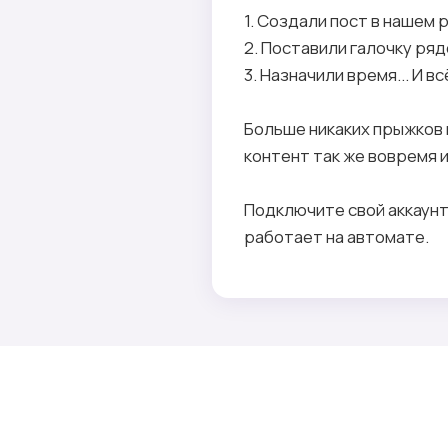
1. Создали пост в нашем 
2. Поставили галочку рядо
3. Назначили время... И 
Больше никаких прыжков 
контент так же вовремя и 
Подключите свой аккаунт 
работает на автомате.