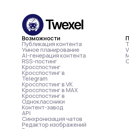
Возможности
Публикация контента
T
Умное планирование
АІ-генерация контента
RSS-постинг
О
Кросспостинг
Кросспостинг в
Telegram
Кросспостинг в VK
Кросспостинг в MAX
Кросспостинг в
Одноклассники
Контент-завод
API
Синхронизация чатов
Редактор изображений