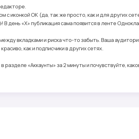
редакторе.
м с иконкой ОК (да, так же просто, как и для других сет
всё! В день «Х» публикация сама появится в ленте Однокл
между вкладками и риска что-то забыть. Ваша аудитори
красиво, как и подписчики в других сетях.
в разделе «Аккаунты» за 2 минуты и почувствуйте, како