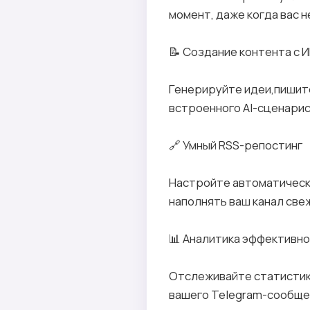
момент, даже когда вас н
📝 Создание контента с
Генерируйте идеи,пишите
встроенного AI-сценарис
🔗 Умный RSS-репостинг
Настройте автоматическ
наполнять ваш канал све
📊 Аналитика эффективн
Отслеживайте статистик
вашего Telegram-сообще