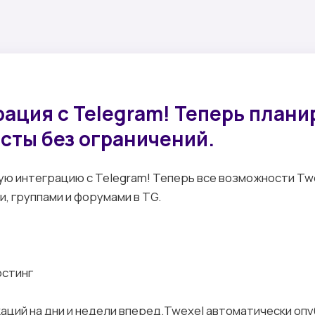
ация с Telegram! Теперь плани
сты без ограничений.
ю интеграцию с Telegram! Теперь все возможности Tw
, группами и форумами в TG.
остинг
аций на дни и недели вперед.Twexel автоматически опу