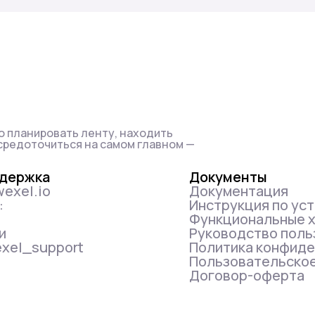
о планировать ленту, находить
средоточиться на самом главном —
ддержка
Документы
wexel.io
Документация
:
Инструкция по ус
Функциональные х
и
Руководство поль
exel_support
Политика конфид
Пользовательско
Договор-оферта