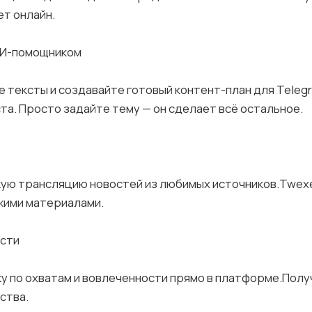
ет онлайн.
 ИИ-помощником
 тексты и создавайте готовый контент-план для Teleg
та. Просто задайте тему — он сделает всё остальное.
ую трансляцию новостей из любимых источников.Twex
жими материалами.
ости
у по охватам и вовлеченности прямо в платформе.Полу
ства.