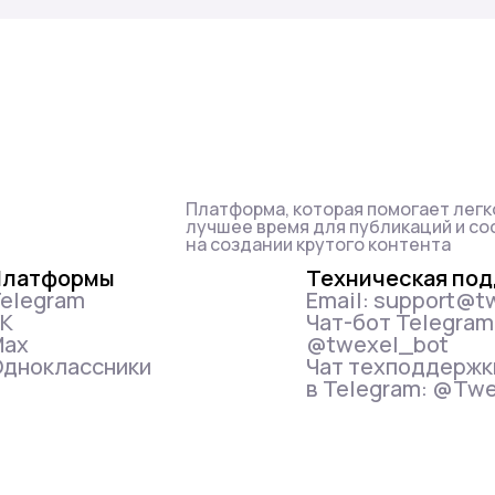
Платформа, которая помогает легк
лучшее время для публикаций и со
на создании крутого контента
Платформы
Техническая по
elegram
Email: support@t
VK
Чат-бот Telegram
Max
@twexel_bot
дноклассники
Чат техподдержк
в Telegram: @Tw