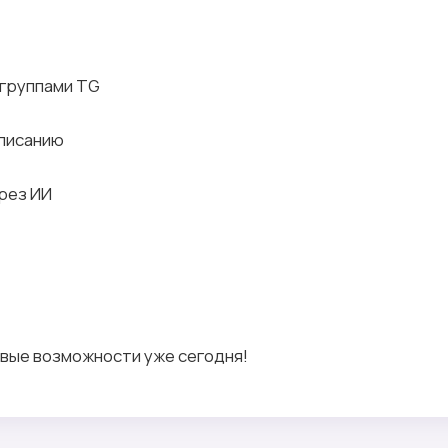
 группами TG
списанию
рез ИИ
вые возможности уже сегодня!