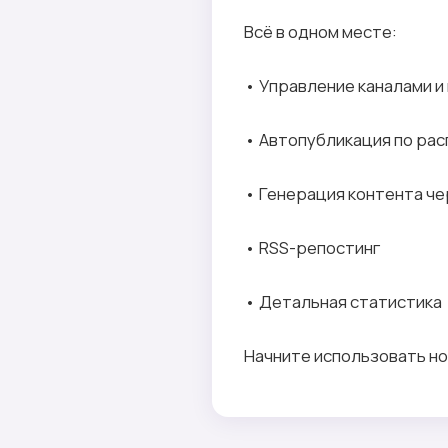
Всё в одном месте:
• Управление каналами и
• Автопубликация по ра
• Генерация контента че
• RSS-репостинг
• Детальная статистика
Начните использовать но