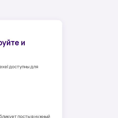
руйте и
exel доступны для
бликует посты в нужный