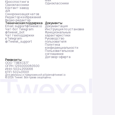
Max
Кросспостинг в
Одноклассники
Одноклассники
Контент-завод
API
Синхронизация чатов
Редактор изображений
Видео-редактор
Техническая поддержка
Документы
Email: support@twexel.io
Документация
Чат-бот Telegram:
Инструкция по установке
@twexel_bot
Функциональные
Чат техподдержки
характеристики
в Telegram:
Руководство
@Twexel_support
пользователя
Политика
конфиденциальности
Пользовательское
соглашение
Договор-оферта
Реквизиты
ООО "ТВЕКСЕЛ"
ОГРН: 1255000080500
ИНН: 5024255688
КПП: 502401001
Для рекламы и предложений pillpiers@twexel.io
© 2026 Twexel. Все права защищены.