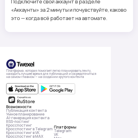
Подключите свой аккаунт в разделе
«Аккаунты» за 2 минуты и почувствуйте, каково
это — когда всё работает на автомате.
Платформа, которая помогает легко планировать ленту,
находить лучшее время для публикаций и сосредоточиться
на самом главном — на создании крутого контента
Возможности
Публикация контента
Умное планирование
АІ-генерация контента
RSS-постинг
Кросспостинг
Платформы
Кросспостинг в Telegram
Telegram
Кросспостинг в VK
VK
Кросспостинг в MAX