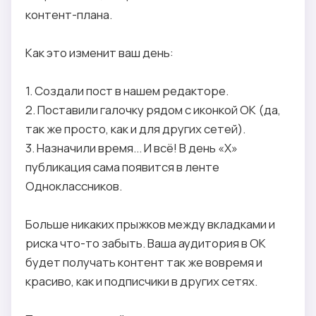
контент-плана.
Как это изменит ваш день:
1. Создали пост в нашем редакторе.
2. Поставили галочку рядом с иконкой ОК (да,
так же просто, как и для других сетей).
3. Назначили время... И всё! В день «Х»
публикация сама появится в ленте
Одноклассников.
Больше никаких прыжков между вкладками и
риска что-то забыть. Ваша аудитория в ОК
будет получать контент так же вовремя и
красиво, как и подписчики в других сетях.